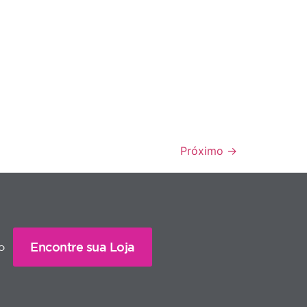
Próximo
→
Encontre sua Loja
o