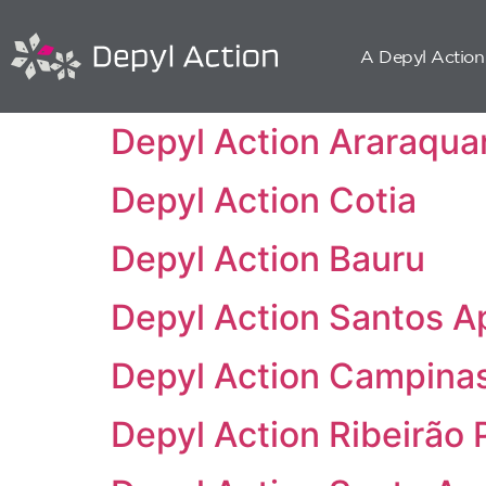
A Depyl Action
Depyl Action Araraqua
Depyl Action Cotia
Depyl Action Bauru
Depyl Action Santos A
Depyl Action Campina
Depyl Action Ribeirão 