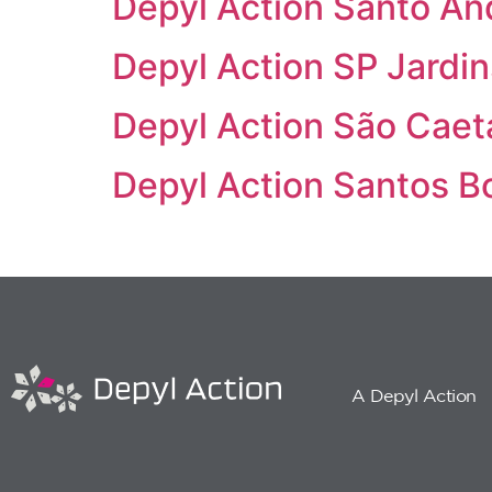
Depyl Action Santo An
Depyl Action SP Jardin
Depyl Action São Cae
Depyl Action Santos B
A Depyl Action