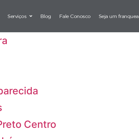
Serviços
Blog
Fale Conosco
Seja um franque
ra
parecida
s
Preto Centro