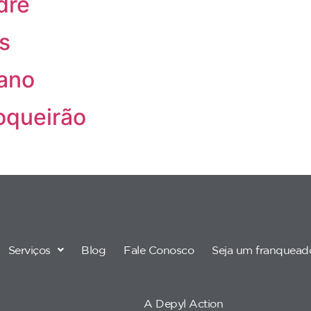
dré
s
tano
oqueirão
Serviços
Blog
Fale Conosco
Seja um franquead
A Depyl Action