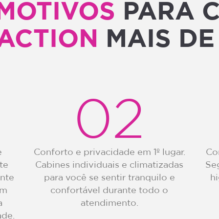
 MOTIVOS
PARA 
 ACTION
MAIS DE
02
e
Conforto e privacidade em 1º lugar.
Co
te
Cabines individuais e climatizadas
Se
ente
para você se sentir tranquilo e
h
um
confortável durante todo o
a
atendimento.
ade.