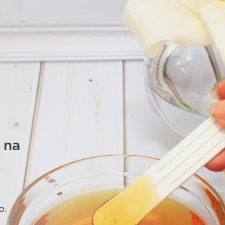
 na
o.