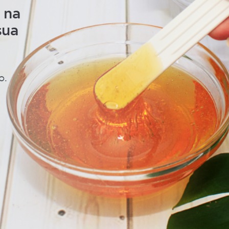
 na
sua
o.