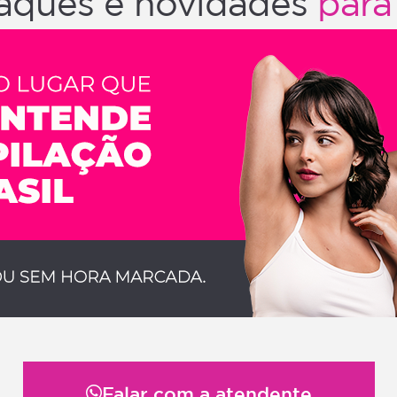
aques e novidades
para
Falar com a atendente