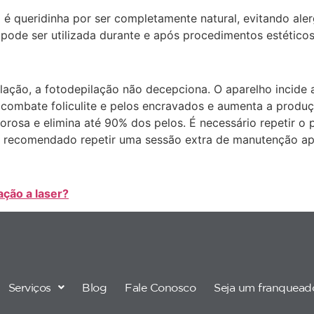
á é queridinha por ser completamente natural, evitando alerg
ode ser utilizada durante e após procedimentos estéticos
ação, a fotodepilação não decepciona. O aparelho incide 
 combate foliculite e pelos encravados e aumenta a produ
rosa e elimina até 90% dos pelos. É necessário repetir o
 é recomendado repetir uma sessão extra de manutenção ap
ação a laser?
Serviços
Blog
Fale Conosco
Seja um franquead