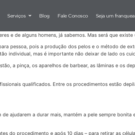
Serviços
Blog
Fale Conosco
Seja um franque
heres e de alguns homens, já sabemos. Mas será que existe
para pessoa, pois a produção dos pelos e o método de ext
ão individual, mas é importante não deixar de lado os cui
tão, a pinça, os aparelhos de barbear, as lâminas e os dep
issionais qualificados. Entre os procedimentos estão depi
m de ajudarem a durar mais, mantém a pele sempre bonita 
 antes do procedimento e após 10 dias – para retirar as cél