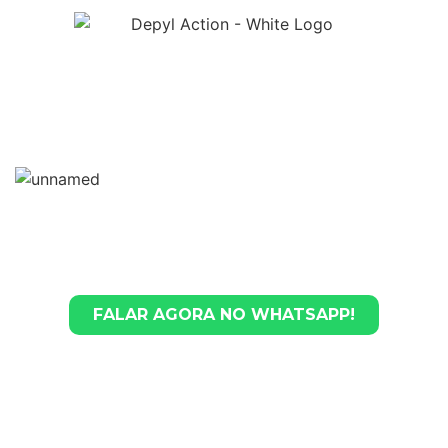
CONHEÇA O LUGAR
QUE MAIS ENTENDE DE
DEPILAÇÃO NO BRASIL!
Clique no botão abaixo
e fale conosco no WhatsApp
FALAR AGORA NO WHATSAPP!
Somos mais que depilação