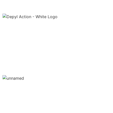
CONHEÇA O LUGAR
QUE MAIS ENTENDE D
DEPILAÇÃO NO BRASIL
Clique no botão abaixo